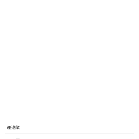
2026年5月26日
月別アーカイブ
カテゴリー
建設業
改正ニュース
建設業許可基礎
建築士事務所
運送業