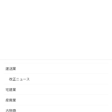
コラム カテゴリー
建設業
改正ニュース
建設業許可基礎
建築士事務所
運送業
改正ニュース
宅建業
産廃業
古物商