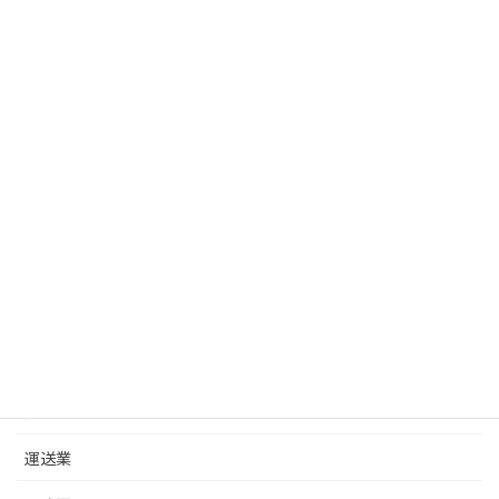
R8年4月｜更新の許可通知書の発送時期が変更（東
京都）
2026年5月26日
コラム カテゴリー
建設業
改正ニュース
建設業許可基礎
建築士事務所
運送業