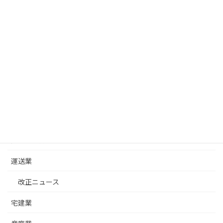
京都）
2026年5月26日
コラム カテゴリー
建設業
改正ニュース
建設業許可基礎
建築士事務所
運送業
改正ニュース
宅建業