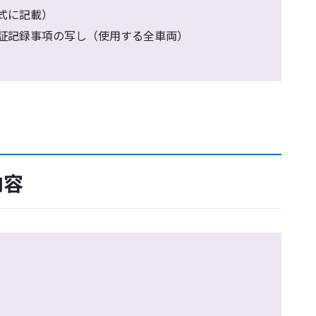
式に記載）
証記録事項の写し（使用する全車両）
内容