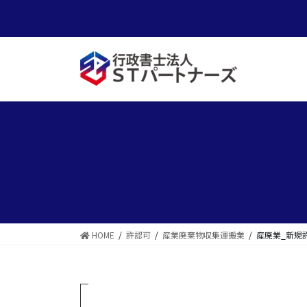
コ
ナ
ン
ビ
テ
ゲ
ン
ー
ツ
シ
に
ョ
移
ン
動
に
移
動
HOME
許認可
産業廃棄物収集運搬業
産廃業_新規