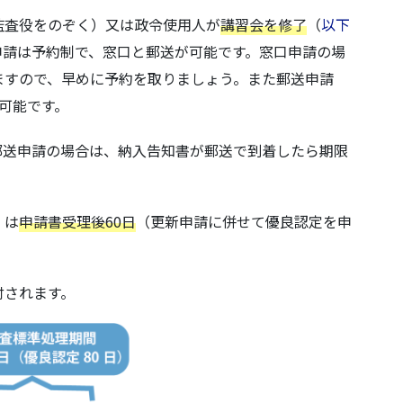
監査役をのぞく）又は政令使用人が
講習会を修了
（
以下
申請は予約制で、窓口と郵送が可能です。窓口申請の場
ますので、早めに予約を取りましょう。また郵送申請
可能です。
郵送申請の場合は、納入告知書が郵送で到着したら期限
。
）は
申請書受理後60日
（更新申請に併せて優良認定を申
付されます。