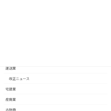
カテゴリー
建設業
改正ニュース
建設業許可基礎
建築士事務所
運送業
改正ニュース
宅建業
産廃業
古物商