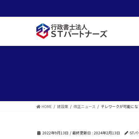
コ
ナ
ン
ビ
テ
ゲ
ン
ー
ツ
シ
に
ョ
移
ン
動
に
移
動
HOME
建設業
改正ニュース
テレワークが可能にな
2022年9月13日
/ 最終更新日 :
2024年2月13日
ST