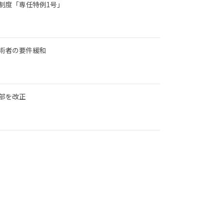
制度「専任特例1号」
術者の要件緩和
部を改正