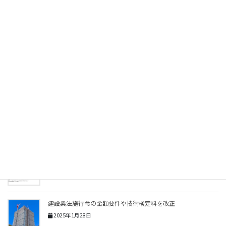
2026.06.18
初めての入札参加資格申請をサポート
建設業
関連記事を表示
営業所技術者の専任工事現場の兼任要件とは
2025年6月19日
専任現場の兼任に新制度「専任特例1号」
2025年2月19日
建設業法施行令の金額要件や技術検定料を改正
2025年1月28日