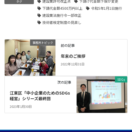
建設業許可改正点
下請け代金額下限が変更
タグ
下請代金額4500万円以上
令和5年1月1日施行
建設業法施行令一部改正
技術者検定制度の見直し
事務所トピック
前の記事
年末のご挨拶
2022年12月31日
SDGs
次の記事
江東区「中小企業のためのSDGs
経営」シリーズ最終回
2023年1月30日