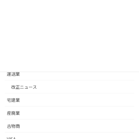
カテゴリー
建設業
改正ニュース
建設業許可基礎
建築士事務所
運送業
改正ニュース
宅建業
産廃業
古物商