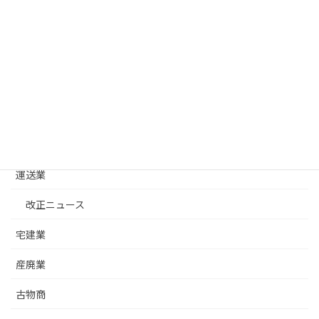
カテゴリー
建設業
改正ニュース
建設業許可基礎
建築士事務所
運送業
改正ニュース
宅建業
産廃業
古物商