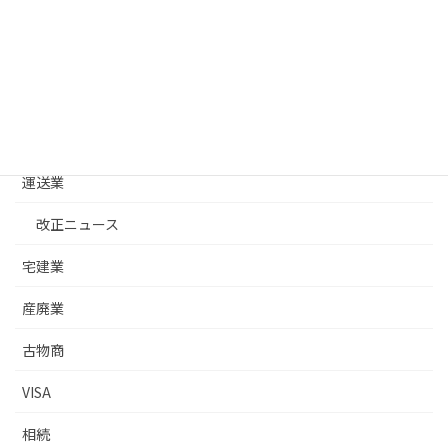
建設業
改正ニュース
建設業許可基礎
建築士事務所
運送業
改正ニュース
宅建業
産廃業
古物商
VISA
相続