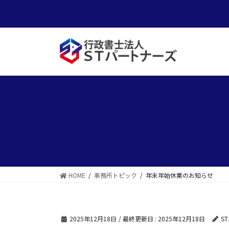
コ
ナ
ン
ビ
テ
ゲ
ン
ー
ツ
シ
に
ョ
移
ン
動
に
移
動
HOME
事務所トピック
年末年始休業のお知らせ
2025年12月18日
/ 最終更新日 :
2025年12月18日
S