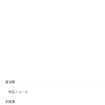
月別アーカイブ
カテゴリー
建設業
改正ニュース
建設業許可基礎
建築士事務所
運送業
改正ニュース
宅建業