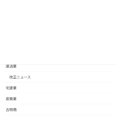
カテゴリー
建設業
改正ニュース
建設業許可基礎
建築士事務所
運送業
改正ニュース
宅建業
産廃業
古物商