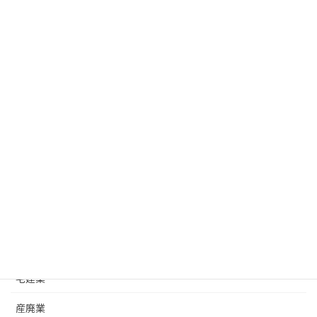
月別アーカイブ
カテゴリー
建設業
改正ニュース
建設業許可基礎
建築士事務所
運送業
改正ニュース
宅建業
産廃業